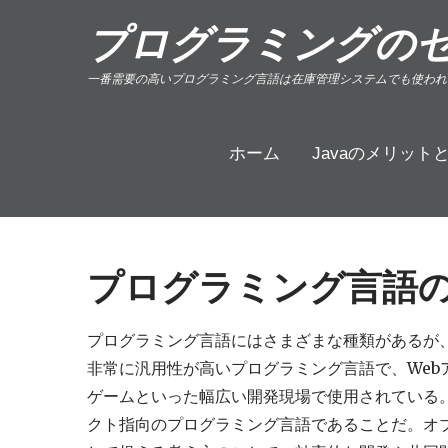
Skip
プログラミングの
to
content
一番需要の高いプログラミング言語は在庫管理システムでも使われ
ホーム
Javaのメリット
プログラミング言語のJ
プログラミング言語にはさまざまな種類があるが、そ
非常に汎用性が高いプログラミング言語で、Webア
ゲームといった幅広い開発現場で使用されている。
クト指向のプログラミング言語であることだ。オ