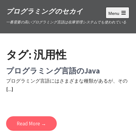
Skip
プログラミングのセカイ
to
Menu
content
Open
一番需要の高いプログラミング言語は在庫管理システムでも使われている
main
menu
タグ:
汎用性
プログラミング言語のJava
プログラミング言語にはさまざまな種類があるが、その
[…]
Read More →